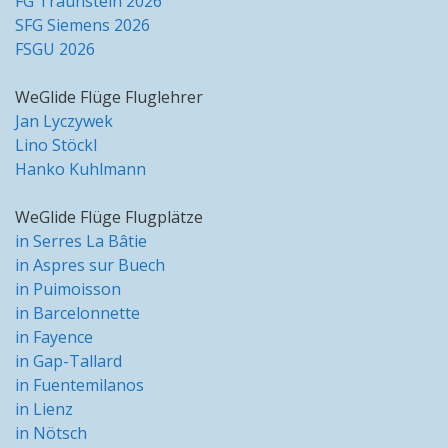
FG Traunstein 2026
SFG Siemens 2026
FSGU 2026
WeGlide Flüge Fluglehrer
Jan Lyczywek
Lino Stöckl
Hanko Kuhlmann
WeGlide Flüge Flugplätze
in Serres La Bâtie
in Aspres sur Buech
in Puimoisson
in Barcelonnette
in Fayence
in Gap-Tallard
in Fuentemilanos
in Lienz
in Nötsch