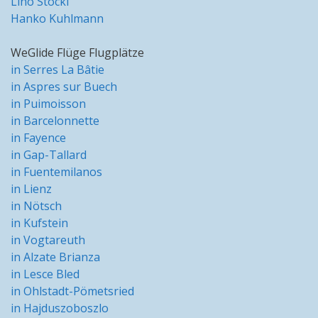
Lino Stöckl
Hanko Kuhlmann
WeGlide Flüge Flugplätze
in Serres La Bâtie
in Aspres sur Buech
in Puimoisson
in Barcelonnette
in Fayence
in Gap-Tallard
in Fuentemilanos
in Lienz
in Nötsch
in Kufstein
in Vogtareuth
in Alzate Brianza
in Lesce Bled
in Ohlstadt-Pömetsried
in Hajduszoboszlo